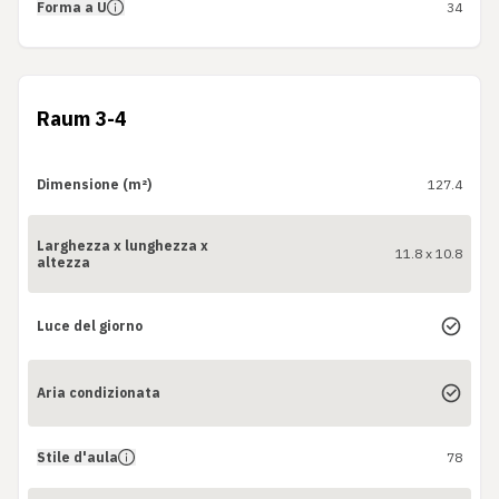
Forma a U
34
Raum 3-4
Dimensione (m²)
127.4
Larghezza x lunghezza x
11.8 x 10.8
altezza
Luce del giorno
Aria condizionata
Stile d'aula
78