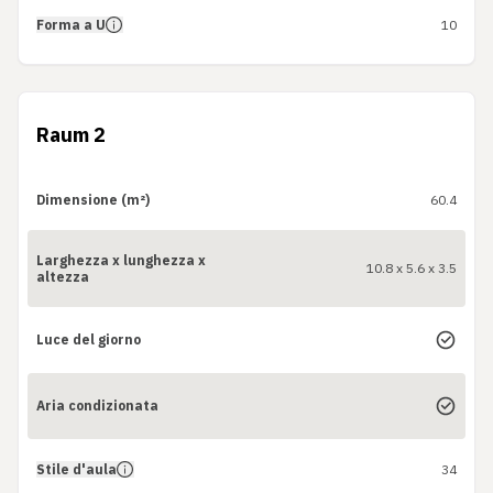
Forma a U
10
Raum 2
Dimensione (m²)
60.4
Larghezza x lunghezza x
10.8 x 5.6 x 3.5
altezza
Luce del giorno
Aria condizionata
Stile d'aula
34