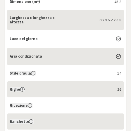
Dimensione (m²)
45.2
Larghezza x lunghezza x
8.7 x 5.2 x 3.5
altezza
Luce del giorno
Aria condizionata
Stile d'aula
14
Righe
26
Ricezione
Banchetto