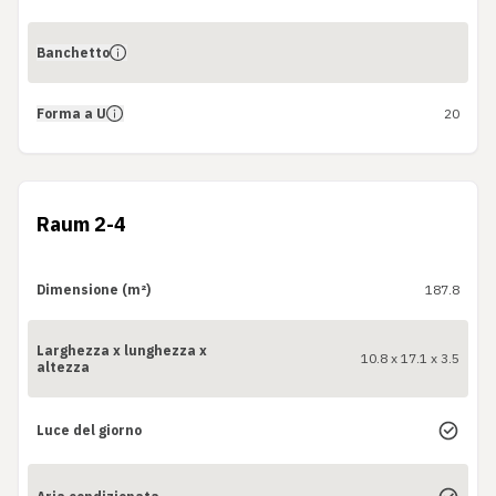
Banchetto
Forma a U
20
Raum 2-4
Dimensione (m²)
187.8
Larghezza x lunghezza x
10.8 x 17.1 x 3.5
altezza
Luce del giorno