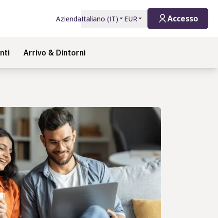
Accesso
Azienda
Italiano
(
IT
)
EUR
nti
Arrivo & Dintorni