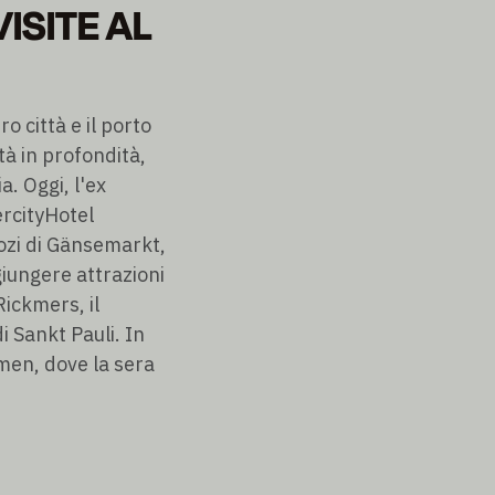
ISITE AL
o città e il porto
tà in profondità,
. Oggi, l'ex
ercityHotel
ozi di Gänsemarkt,
iungere attrazioni
ickmers, il
i Sankt Pauli. In
men, dove la sera