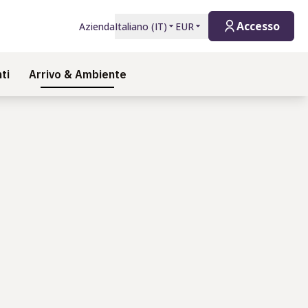
Accesso
Azienda
Italiano
(
IT
)
EUR
ti
Arrivo & Ambiente