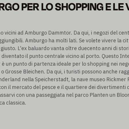
GO PER LO SHOPPING E LE V
no vicini ad Amburgo Dammtor. Da qui, i negozi del centr
iungibili. Amburgo ha molti lati. Se volete vivere la cit
iusto. L'ex baluardo vanta oltre duecento anni di storia
è diventato il punto centrale vicino al porto. Questo Int
un punto di partenza ideale per lo shopping nei neg
Grosse Bleichen. Da qui, i turisti possono anche ragg
nderland nella Speicherstadt, la nave museo Rickmer R
 il mercato del pesce e il quartiere dei divertimenti d
lassarvi con una passeggiata nel parco Planten un Bloo
a classica.