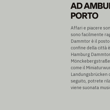
AD AMBUR
PORTO
Affari e piacere so
sono facilmente ragg
Dammtor è il posto g
confine della città 
Hamburg Dammtor è 
Mönckebergstraße o 
come il Miniaturwu
Landungsbrücken con
seguito, potrete ri
viene suonata music