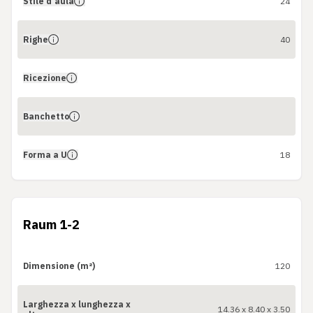
Stile d'aula
24
Righe
40
Ricezione
Banchetto
Forma a U
18
Raum 1-2
Dimensione (m²)
120
Larghezza x lunghezza x
14.36 x 8.40 x 3.50