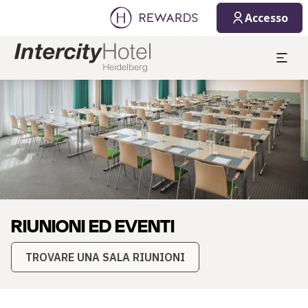
08/08/2026
09/08/2026
Accesso
1 Camera/e ⋅ 1 Adulto
Diapositiva 1 di 1
RIUNIONI ED EVENTI
TROVARE UNA SALA RIUNIONI