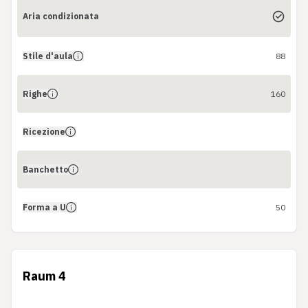
Aria condizionata
Stile d'aula
88
Righe
160
Ricezione
Banchetto
Forma a U
50
Raum 4