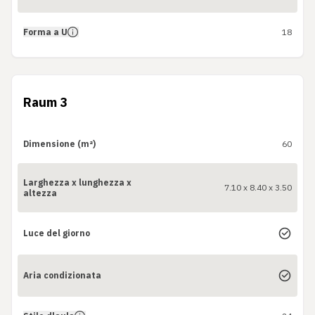
Forma a U
18
Raum 3
Dimensione (m²)
60
Larghezza x lunghezza x
7.10 x 8.40 x 3.50
altezza
Luce del giorno
Aria condizionata