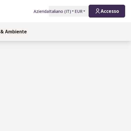
Accesso
Azienda
Italiano
(
IT
)
EUR
 & Ambiente