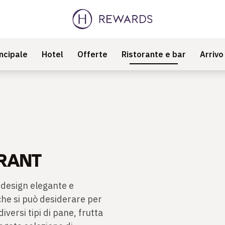
ncipale
Hotel
Offerte
Ristorante e bar
Arrivo
URANT
l design elegante e
 che si può desiderare per
iversi tipi di pane, frutta