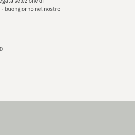
iegata selezione di
o - buongiorno nel nostro
00