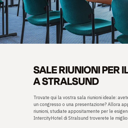
RIUNIONI ED EVENT
SALE RIUNIONI PER 
TROVA LA SALA RIUNIONI
A STRALSUND
Trovate qui la vostra sala riunioni ideale: ave
un congresso o una presentazione? Allora appr
riunioni, studiate appositamente per le esigenz
IntercityHotel di Stralsund troverete le migliori