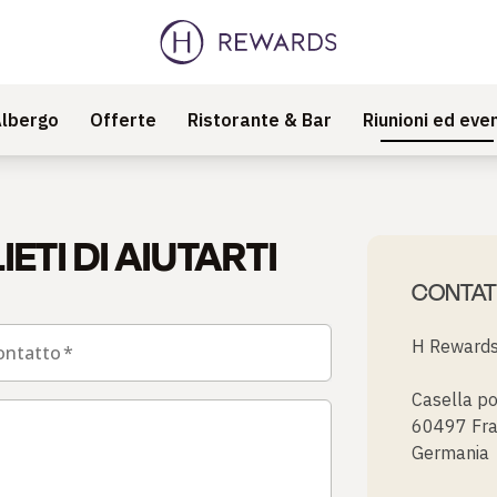
lbergo
Offerte
Ristorante & Bar
Riunioni ed even
IETI DI AIUTARTI
CONTAT
H Rewards 
ontatto
*
Casella p
60497 Fra
Germania