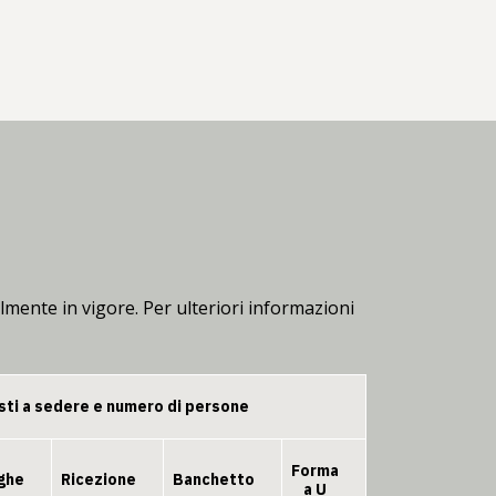
lmente in vigore. Per ulteriori informazioni
sti a sedere e numero di persone
Forma
ghe
Ricezione
Banchetto
a U