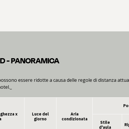
ND - PANORAMICA
possono essere ridotte a causa delle regole di distanza attua
hotel._
Po
nghezza x
Luce del
Aria
a
giorno
condizionata
Stile
Ri
d'aula