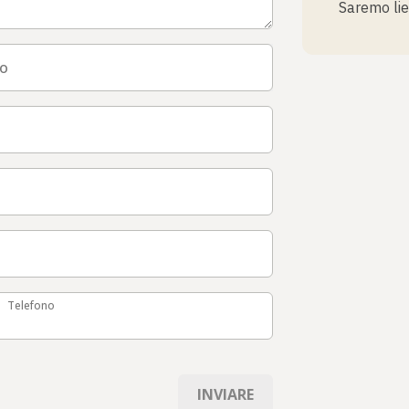
Saremo liet
to
elefono
Telefono
INVIARE