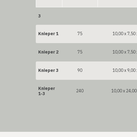
3
Knieper 1
75
10,00 x 7,50 
Knieper 2
75
10,00 x 7,50 
Knieper 3
90
10,00 x 9,00 
Knieper
240
10,00 x 24,00
1-3