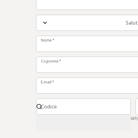
Salu
Nome
Nome
*
Cognome
Cognome
*
E-mail
E-mail
*
Codice
T
Codice
Formato internazionale richiesto (ad es. +49 171 1234567)