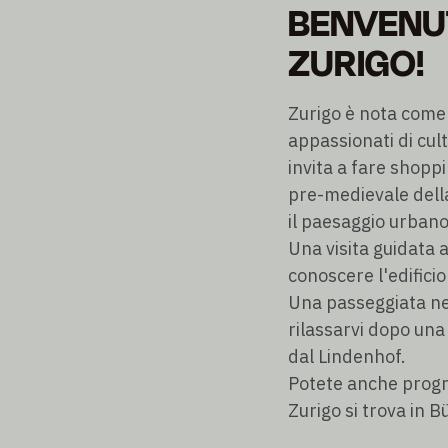
BENVENUT
ZURIGO!
Zurigo è nota come 
appassionati di cu
invita a fare shopp
pre-medievale della
il paesaggio urbano
Una visita guidata a
conoscere l'edifici
Una passeggiata nel
rilassarvi dopo una 
dal Lindenhof.
Potete anche progra
Zurigo si trova in B