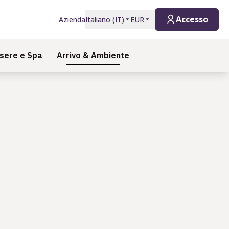
Accesso
Azienda
Italiano
(
IT
)
EUR
sere e Spa
Arrivo & Ambiente