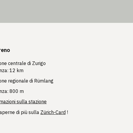
reno
one centrale di Zurigo
anza: 12 km
one regionale di Rümlang
anza: 800 m
mazioni sulla stazione
aperne di più sulla
Zürich-Card
!