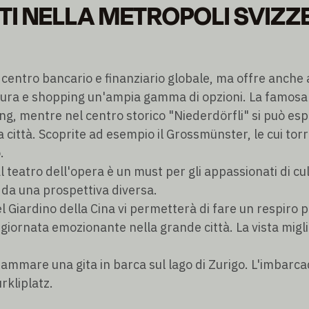
I NELLA METROPOLI SVIZZE
centro bancario e finanziario globale, ma offre anche a 
ltura e shopping un'ampia gamma di opzioni. La famos
ing, mentre nel centro storico "Niederdörfli" si può esp
 città. Scoprite ad esempio il Grossmünster, le cui to
.
l teatro dell'opera è un must per gli appassionati di cu
o da una prospettiva diversa.
 Giardino della Cina vi permetterà di fare un respiro 
giornata emozionante nella grande città. La vista miglio
mmare una gita in barca sul lago di Zurigo. L'imbarca
ürkliplatz.