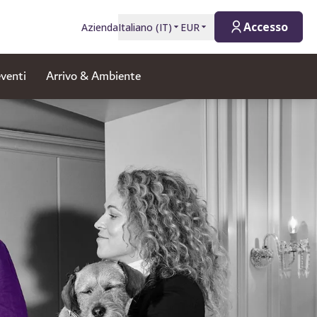
Accesso
Azienda
Italiano
(
IT
)
EUR
eventi
Arrivo & Ambiente