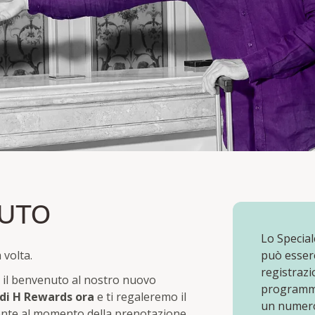
TO
NUTO
 H Rewards membri
Lo Special
 volta.
può esser
registraz
o il benvenuto al nostro nuovo
programma
di H Rewards ora
e ti regaleremo il
un numero
nte al momento della prenotazione.