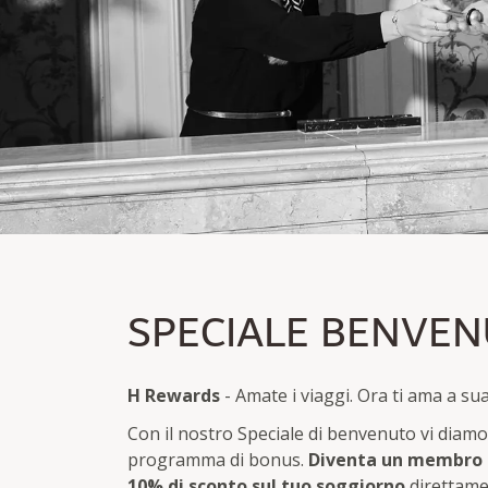
SPECIALE BENVENU
SPECIALE BENVE
10% di sconto
Una tantum e direttamente disponibile per i nuovi
H Rewards
- Amate i viaggi. Ora ti ama a sua
Con il nostro Speciale di benvenuto vi diam
programma di bonus.
Diventa un membro 
10% di sconto sul tuo soggiorno
direttame