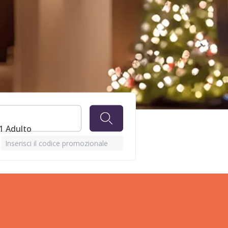
1 Adulto
Inserisci il codice promozionale
el &