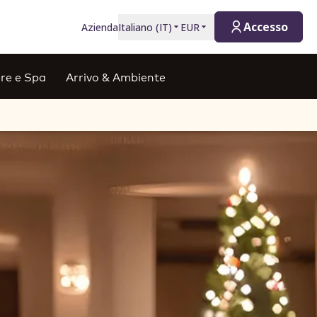
Accesso
Azienda
Italiano
(
IT
)
EUR
re e Spa
Arrivo & Ambiente