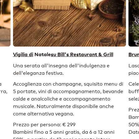
Vigilia di
Natale
su Bill's Restaurant & Grill
Bru
Una serata all'insegna dell'indulgenza e
Lasc
dell'eleganza festiva.
piac
a
Accoglienza con champagne, squisito menu di
Cele
rra,
5 portate, vini di accompagnamento, bevande
buff
calde e analcoliche e accompagnamento
sele
musicale. Naturalmente disponibile anche
Prez
come alternativa vegana.
Bamb
Prezzo per persona: € 299
50%,
Bambini fino a 5 anni gratis, da 6 a 12 anni
Data
50%, a partire da 13 anni pagante intero.