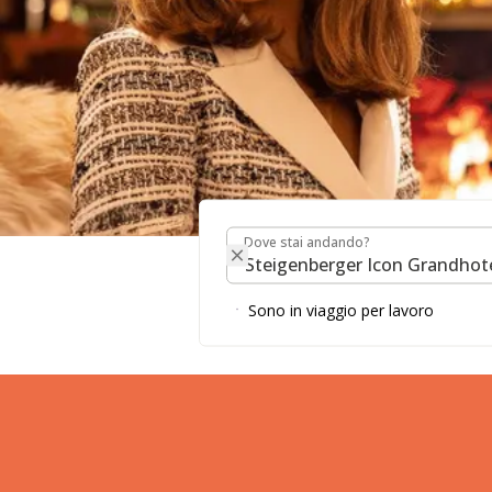
Dove stai andando?
Dove stai andando?
Stagione delle
Sono in viaggio per lavoro
Steigenberge
Spa Petersbe