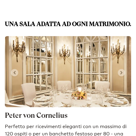
UNA SALA ADATTA AD OGNI MATRIMONIO.
Diapositiva 1 di 0
Peter von Cornelius
Perfetto per ricevimenti eleganti con un massimo di
P
120 ospiti o per un banchetto festoso per 80 - una
a