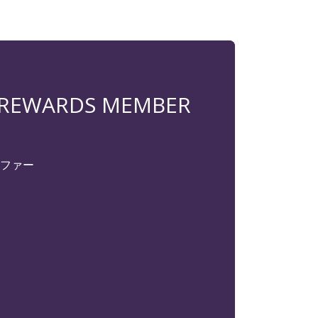
 REWARDS MEMBER
ファー