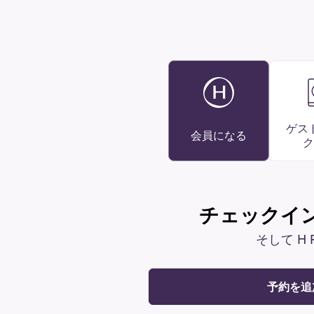
ゲス
会員になる
ク
チェックイ
そして H
予約を追