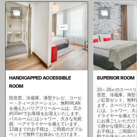
スライド1 6
HANDICAPPED ACCESSIBLE
SUPERIOR ROOM
ROOM
20～28㎡のスーペ
音窓、冷蔵庫、薄型
防音窓、冷蔵庫、薄型テレビ、コーヒ
／紅茶セット、無料W
ー・ティーステーション、無料WLAN
ます。スーペリアル
を備えたバリアフリールームは、広さ
には、シャワー、大
約35m²でお客様をお迎えいたします。
ドライヤーを備えて
バスルームにはシャワー、大きな化粧
にお過ごしいただけ
鏡、ヘアドライヤーを備えています。
り静かな場所にあり
12歳までのお子様は、ご両親のダブル
お子様は、ご両親の
ベッドで無料でお休みいただけます。
料でお休みいただけ