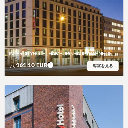
INTERCITYHOTEL HAMBURG HAUPTBAHNHOF
161.10 EUR
客室を見る
より