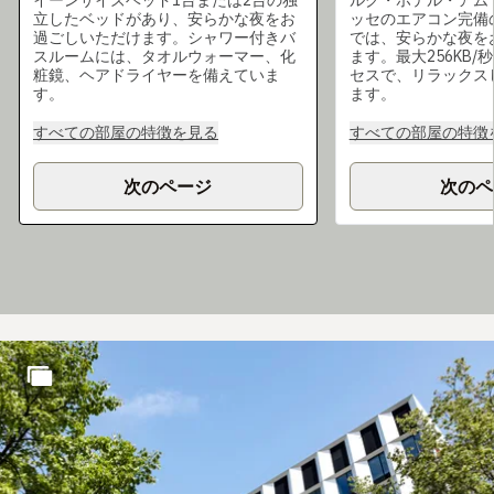
立したベッドがあり、安らかな夜をお
ッセのエアコン完備
過ごしいただけます。シャワー付きバ
では、安らかな夜を
スルームには、タオルウォーマー、化
ます。最大256KB/秒
粧鏡、ヘアドライヤーを備えていま
セスで、リラックス
す。
ます。
すべての部屋の特徴を見る
すべての部屋の特徴
次のページ
次のペ