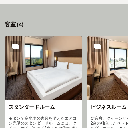
客室
(
4
)
スライド1 4
スタンダードルーム
ビジネスルーム
モダンで高水準の家具を備えたエアコ
防音窓、クイーンサ
ン完備のスタンダードルームには、ク
2台の独立したベッ
イーンサイズベッド1台または2台の独
ルグ・ホテル・アム