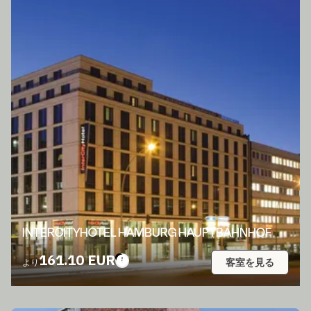
INTERCITYHOTEL HAMBURG HAUPTBAHNHOF
161.10 EUR
客室を見る
より