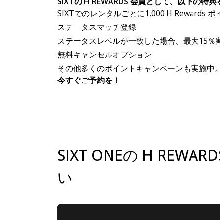
SIXTの H REWARDS 会員として、以下の
SIXTでのレンタルごとに1,000 H Rew
ステータスマッチ登録
1,000 H Rewards ポイント＆最大15％オフ
ステータスレベルが一致した場合、最大15％
無料キャンセルオプション
その他多くのポイントキャンペーンも実施中
今すぐご予約を！
SIXT ONEの H RE
い