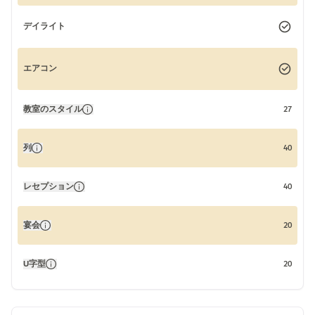
デイライト
エアコン
教室のスタイル
27
列
40
レセプション
40
宴会
20
U字型
20