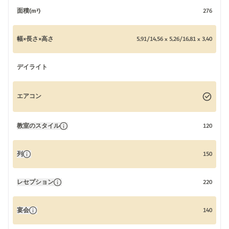
面積(m²)
276
幅×長さ×高さ
5,91/14,56 x 5,26/16,81 x 3,40
デイライト
エアコン
教室のスタイル
120
列
150
レセプション
220
宴会
140