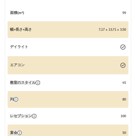
面積(m²)
99
幅×長さ×高さ
7,17 x 13,71 x 3,50
デイライト
エアコン
教室のスタイル
45
列
80
レセプション
100
宴会
50