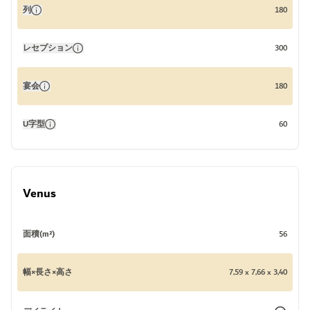
列
180
レセプション
300
宴会
180
U字型
60
Venus
面積(m²)
56
幅×長さ×高さ
7,59 x 7,66 x 3,40