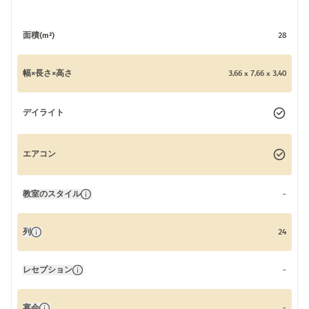
面積(m²)
28
幅×長さ×高さ
3,66 x 7,66 x 3,40
デイライト
エアコン
教室のスタイル
-
列
24
レセプション
-
宴会
-