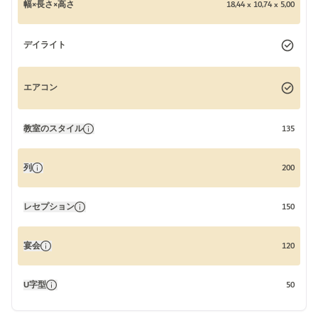
幅×長さ×高さ
18,44 x 10,74 x 5,00
デイライト
エアコン
教室のスタイル
135
列
200
レセプション
150
宴会
120
U字型
50