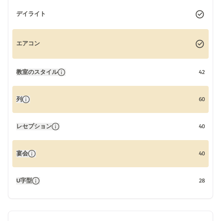
デイライト
エアコン
教室のスタイル
42
列
60
レセプション
40
宴会
40
U字型
28