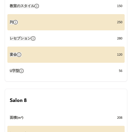
教室のスタイル
150
列
250
レセプション
280
宴会
120
U字型
56
Salon 8
面積(m²)
208