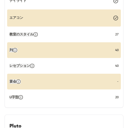
デイライト
エアコン
教室のスタイル
27
列
40
レセプション
40
宴会
-
U字型
20
Pluto