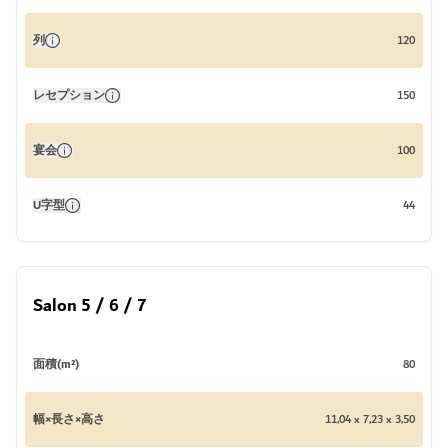
列
120
レセプション
150
宴会
100
U字型
44
Salon 5 / 6 / 7
面積(m²)
80
幅×長さ×高さ
11,04 x 7,23 x 3,50