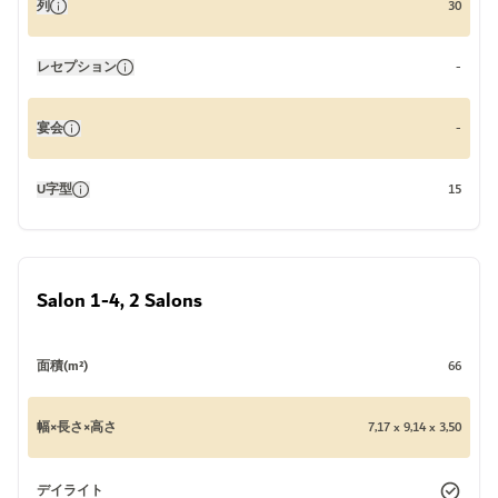
列
30
レセプション
-
宴会
-
U字型
15
Salon 1-4, 2 Salons
面積(m²)
66
幅×長さ×高さ
7,17 x 9,14 x 3,50
デイライト