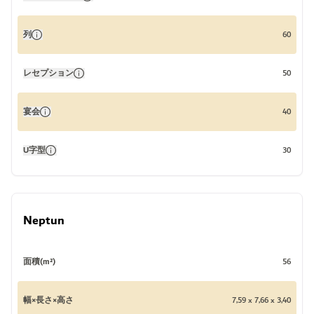
列
60
レセプション
50
宴会
40
U字型
30
Neptun
面積(m²)
56
幅×長さ×高さ
7,59 x 7,66 x 3,40