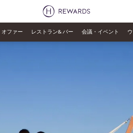
オファー
レストラン& バー
会議・イベント
ウ