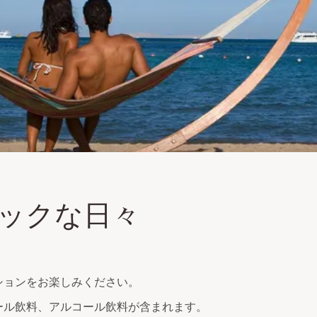
クな日々
ックな日々
スディナー1回付き
ーの補充、ターンダウンサービス
ションをお楽しみください。
ール飲料、アルコール飲料が含まれます。