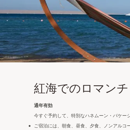
紅海でのロマンチッ
紅海でのロマンチ
ハネムーン・スペシャル（1日3食付き、5コー
エリートルームへのアップグレード、ミニバ
通年有効
今すぐ予約して、特別なハネムーン・バケー
ご宿泊には、朝食、昼食、夕食、ノンアルコ