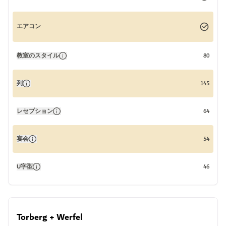
エアコン
教室のスタイル
80
列
145
レセプション
64
宴会
54
U字型
46
Torberg + Werfel