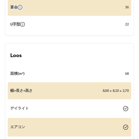
宴会
36
U字型
22
Loos
面積(m²)
68
幅×長さ×高さ
8,00 x 8,10 x 2,70
デイライト
エアコン