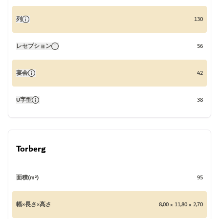
列
130
レセプション
56
宴会
42
U字型
38
Torberg
面積(m²)
95
幅×長さ×高さ
8,00 x 11,80 x 2,70