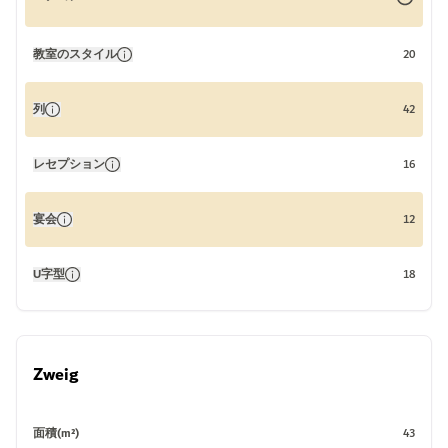
教室のスタイル
20
列
42
レセプション
16
宴会
12
U字型
18
Zweig
面積(m²)
43