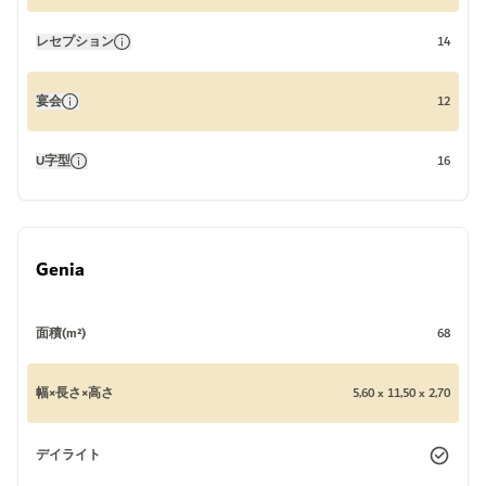
レセプション
14
宴会
12
U字型
16
Genia
面積(m²)
68
幅×長さ×高さ
5,60 x 11,50 x 2,70
デイライト