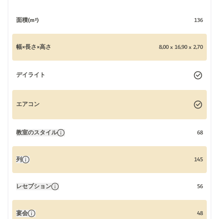
面積(m²)
136
幅×長さ×高さ
8,00 x 16,90 x 2,70
デイライト
エアコン
教室のスタイル
68
列
145
レセプション
56
宴会
48