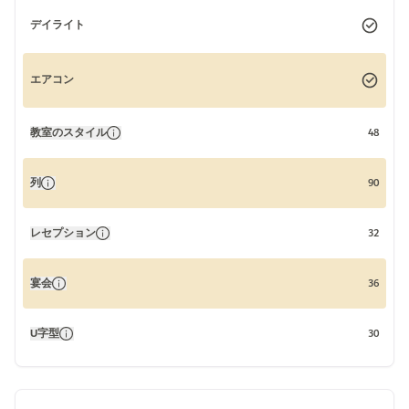
デイライト
エアコン
教室のスタイル
48
列
90
レセプション
32
宴会
36
U字型
30