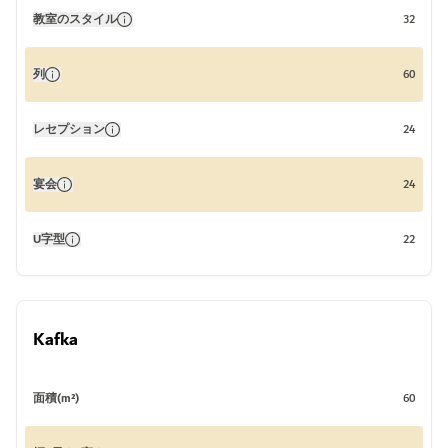
教室のスタイル
32
列
60
レセプション
24
宴会
24
U字型
22
Kafka
面積(m²)
60