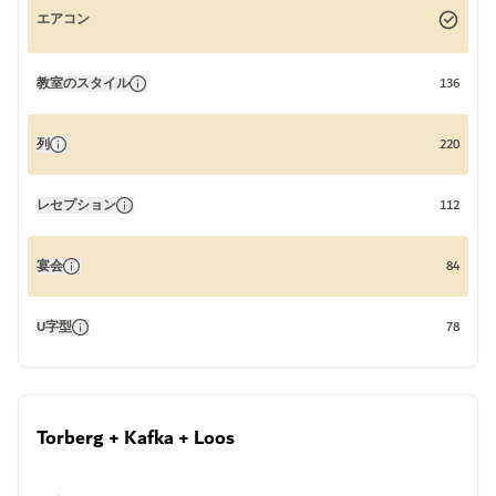
エアコン
教室のスタイル
136
列
220
レセプション
112
宴会
84
U字型
78
Torberg + Kafka + Loos