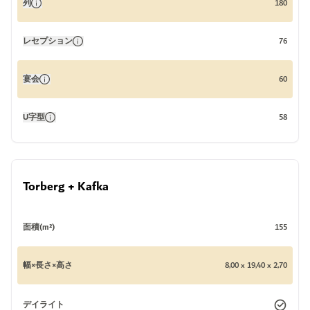
列
180
レセプション
76
宴会
60
U字型
58
Torberg + Kafka
面積(m²)
155
幅×長さ×高さ
8,00 x 19,40 x 2,70
デイライト