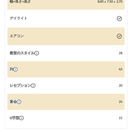
幅×長さ×高さ
8,00 x 7,50 x 2,70
デイライト
エアコン
教室のスタイル
28
列
45
レセプション
20
宴会
24
U字型
22