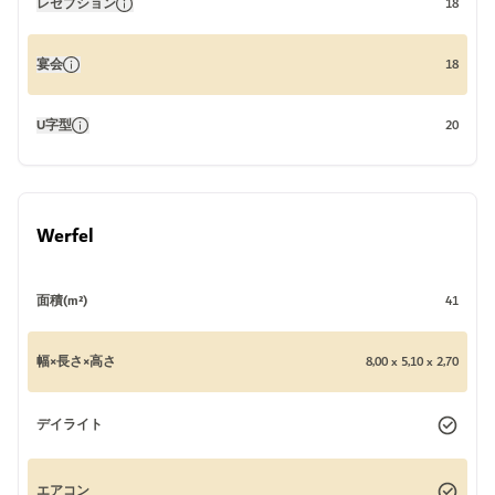
レセプション
18
宴会
18
U字型
20
Werfel
面積(m²)
41
幅×長さ×高さ
8,00 x 5,10 x 2,70
デイライト
エアコン