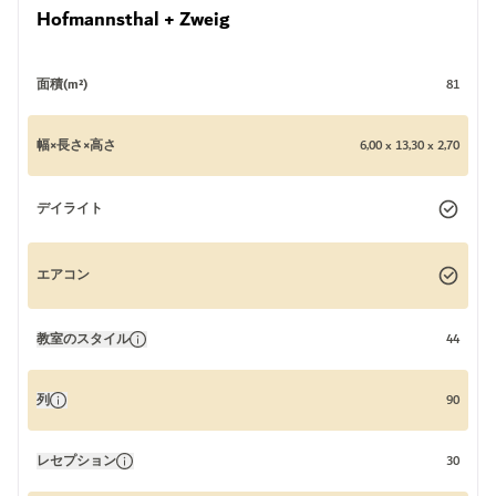
Hofmannsthal + Zweig
面積(m²)
81
幅×長さ×高さ
6,00 x 13,30 x 2,70
デイライト
エアコン
教室のスタイル
44
列
90
レセプション
30