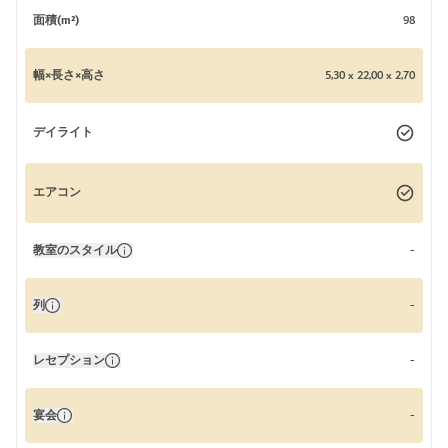
面積(m²)
98
幅×長さ×高さ
5,30 x 22,00 x 2,70
デイライト
エアコン
教室のスタイル
-
列
-
レセプション
-
宴会
-