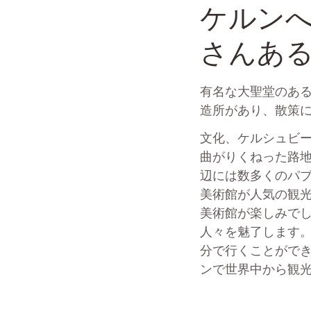
ケルンへ
さんあ
有名な大聖堂のあ
造所があり、散策
文化、ケルシュビ
曲がりくねった路
辺には数多くのパ
美術館が人気の観
美術館が楽しみで
人々を魅了します。この
分で行くことができま
ンで世界中から観