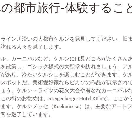
の都市旅行-体験するこ
る
るライン川沿いの大都市ケルンを発見してください。旧
に訪れる人々を魅了します。
ール、カーニバルなど、ケルンには見どころがたくさん
地を散策し、ゴシック様式の大聖堂を訪れましょう。ア
ブがあり、冷たいケルシュを楽しむことができます。ケ
光スポットだ。美術愛好家ならピカソの作品が展示され
しょう。ケルン・ライツの花火大会や有名なカーニバル
街のお勧めは、Steigenberger Hotel Kölnで、
す。ケルンメッセ（Koelnmesse）は、主要なアート
光客を魅了しています。