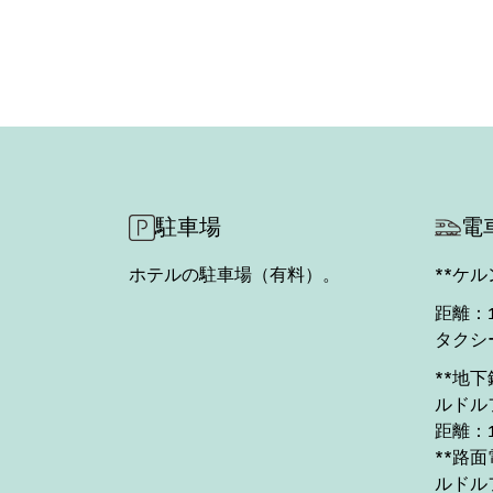
駐車場
電
ホテルの駐車場（有料）。
**ケ
距離：1,
タクシー
**地下
ルドル
距離：
**路面
ルドル