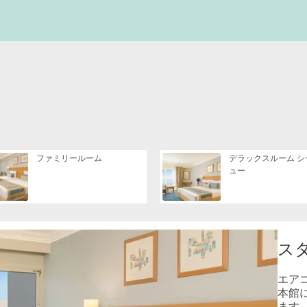
ファミリールーム
デラックスルーム シ
ュー
ス
エア
本館