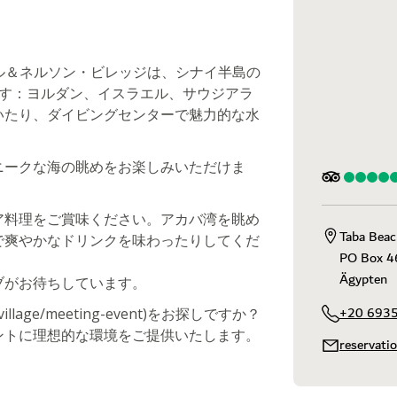
r ホテル＆ネルソン・ビレッジは、シナイ半島の
ます：ヨルダン、イスラエル、サウジアラ
いたり、ダイビングセンターで魅力的な水
ニークな海の眺めをお楽しみいただけま
ア料理をご賞味ください。アカバ湾を眺め
Taba Beac
で爽やかなドリンクを味わったりしてくだ
PO Box 46
Ägypten
ブがお待ちしています。
+20 693
n-village/meeting-event)をお探しですか？
ントに理想的な環境をご提供いたします。
reservati