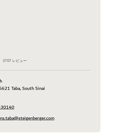
3707
レビュー
h

621 Taba, South Sinai

530140
ons.taba@steigenberger.com