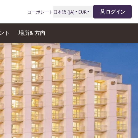
ログイン
コーポレート
日本語
(
JA
)
EUR
ント
場所& 方向