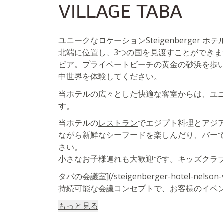
VILLAGE TABA
ユニークな
ロケーション
Steigenberge
北端に位置し、3つの国を見渡すことができ
ビア。プライベートビーチの黄金の砂浜を歩
中世界を体験してください。
当ホテルの広々とした快適な客室からは、ユ
す。
当ホテルの
レストラン
でエジプト料理とアジ
ながら新鮮なシーフードを楽しんだり、バー
さい。
小さなお子様連れも大歓迎です。キッズクラ
タバの会議室](/steigenberger-hotel-nelso
持続可能な会議コンセプトで、お客様のイベ
もっと見る