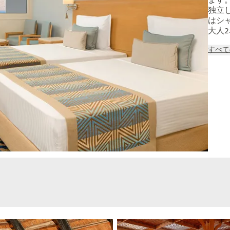
ます
独立
はシ
大人
すべて