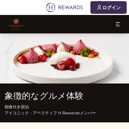
ログイン
スライド1 1
象徴的なグルメ体験
朝食付き宿泊
アイコニック・アペリティフ H Rewardsメンバー