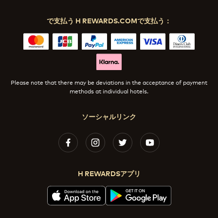
で支払う H REWARDS.COMで支払う：
Please note that there may be deviations in the acceptance of payment
methods at individual hotels.
ソーシャルリンク
H REWARDSアプリ