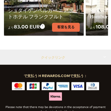
シュタイゲンベルガー エアポー
Steigenbe
トホテル フランクフルト
Homburg
83.00 EUR
108.0
客室を見る
より
より
クイックリンク
で支払う H REWARDS.COMで支払う：
Please note that there may be deviations in the acceptance of payment