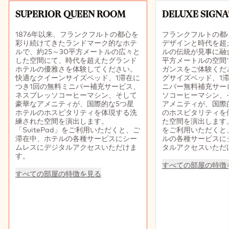
スライド1 10
SUPERIOR QUEEN ROOM
DELUXE SIGN
1876年以来、フランクフルトの都心を
フランクフルトの都
彩り続けてきたランドマーク的なホテ
デザインと時代を超
ルで、約25～30平方メートルの広々と
ルの伝統が見事に融合
した空間にて、時代を超えたグランド
平方メートルの空間
ホテルの優雅さを体験してください。
ガンスをご体験くだ
快適なクイーンサイズベッド、1滞在に
グサイズベッド、1滞
つき1回の無料ミニバー補充サービス、
ニバー無料補充サー
ネスプレッソコーヒーマシン、そして
ソコーヒーマシン、
豪華なアメニティが、国際的な5つ星
アメニティが、国際
ホテルのホスピタリティを体現する洗
のホスピタリティを
練された空間を演出します。
た空間を演出します。 
「SuitePad」をご利用いただくと、ご
をご利用いただくと
滞在中、ホテルの各種サービスにシー
ルの各種サービスに
ムレスにデジタルアクセスいただけま
タルアクセスいただ
す。
すべての部屋の特徴
すべての部屋の特徴を見る