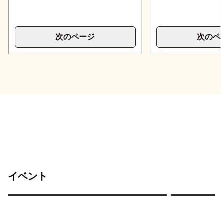
次のページ
次のペ
あなただけのプライベート大晦日パ
フランク
ーティー
イベント
ック・ア
2023/12/30