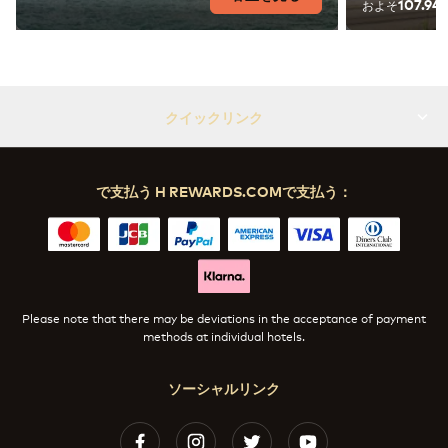
107.94
およそ
クイックリンク
で支払う H REWARDS.COMで支払う：
Please note that there may be deviations in the acceptance of payment
methods at individual hotels.
ソーシャルリンク