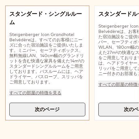
スライド1 8
スタンダード・シングルルー
スタンダードル
ム
Steigenberger Icon
Belvédèreは、
Steigenberger Icon Grandhotel
た宿泊施設をご提供
Belvédèreは、すべてのお客様にニー
バー、セーフティボ
ズに合った宿泊施設をご提供いたしま
WLAN、180cm
す。ミニバー、セーフティボックス、
えた27m²の快適な
無料無線LAN、140cm幅のグランドリ
をご用意しておりま
ットを含む快適な家具を備えた14m²の
は、ヘアドライヤー
スタンダードシングルルームをご用意
リッパをご用意して
しております。バスルームには、ヘア
ニー付きのお部屋も
ドライヤー、バスローブ、スリッパを
ご用意しております。
すべての部屋の特徴
すべての部屋の特徴を見る
次のページ
次のペ