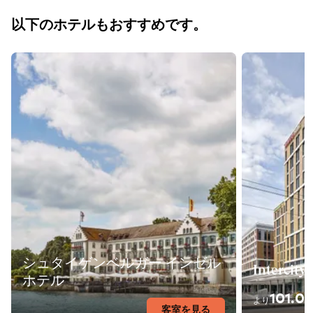
以下のホテルもおすすめです。
シュタイゲンベルガー インゼル
Intercity
ホテル
101.0
より
客室を見る