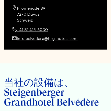
Promenade 89

7270 Davos

Schweiz
+41 81 415-6000
info.belvedere@hrg-hotels.com
当社の設備は、
Steigenberger
Grandhotel Belvédère