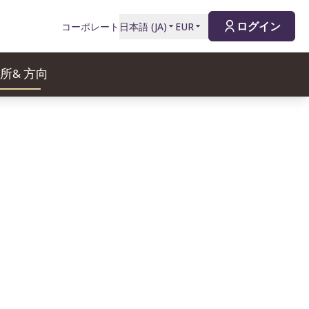
ログイン
コーポレート
日本語
(
JA
)
EUR
所& 方向