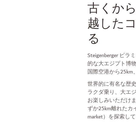
古くか
越した
る
Steigenber
的な大エジプト博
国際空港から25k
世界的に有名な歴
ラクダ乗り、大エ
お楽しみいただけ
ずか25km離れたカイ
market）を探