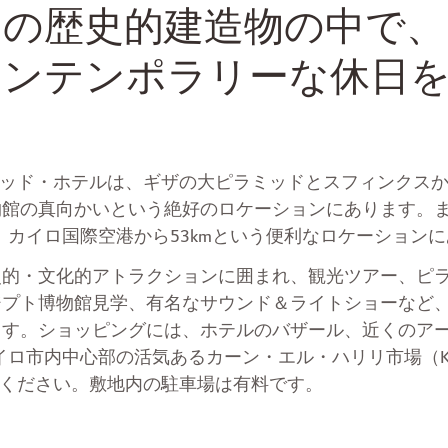
らの歴史的建造物の中で、
コンテンポラリーな休日
ger ピラミッド・ホテルは、ギザの大ピラミッドとスフィンクス
物館の真向かいという絶好のロケーションにあります。
m、カイロ国際空港から53kmという便利なロケーション
史的・文化的アトラクションに囲まれ、観光ツアー、ピ
ジプト博物館見学、有名なサウンド＆ライトショーなど
ます。ショッピングには、ホテルのバザール、近くのア
ロ市内中心部の活気あるカーン・エル・ハリリ市場（Khan El 
索してください。敷地内の駐車場は有料です。