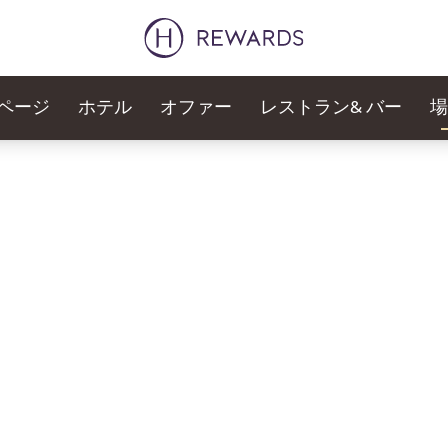
ページ
ホテル
オファー
レストラン& バー
場