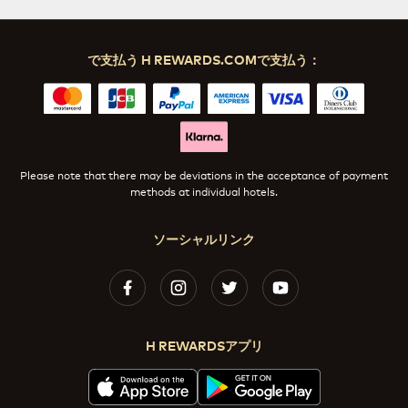
で支払う H REWARDS.COMで支払う：
Please note that there may be deviations in the acceptance of payment
methods at individual hotels.
ソーシャルリンク
H REWARDSアプリ