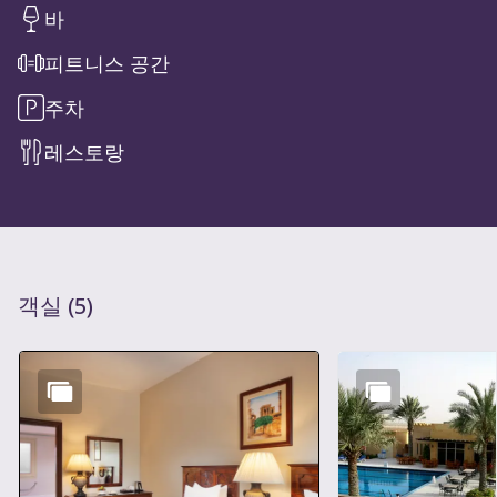
바
피트니스 공간
주차
레스토랑
객실
(
5
)
슬라이드 1 의 5