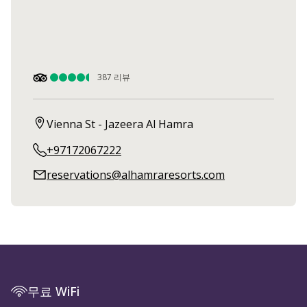
387
리뷰
Vienna St - Jazeera Al Hamra
+97172067222
reservations@alhamraresorts.com
무료 WiFi