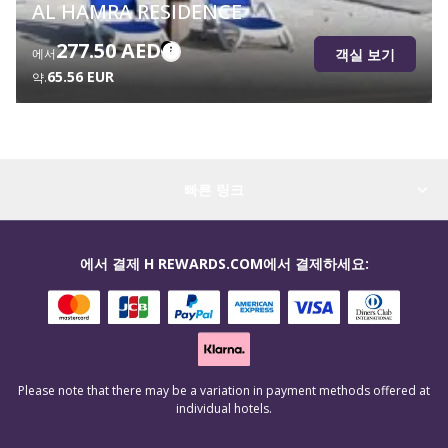
AL HAMRA RESIDENCE
277.50 AED
객실 보기
에서
65.56 EUR
약.
빠른 링크
에서 결제 H REWARDS.COM에서 결제하세요:
Please note that there may be a variation in payment methods offered at
individual hotels.