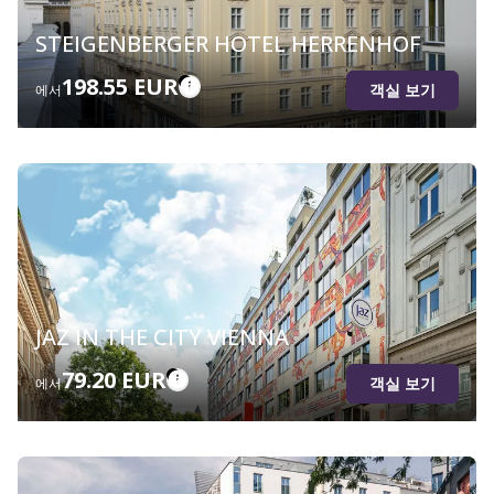
STEIGENBERGER HOTEL HERRENHOF
198.55 EUR
객실 보기
에서
JAZ IN THE CITY VIENNA
79.20 EUR
객실 보기
에서