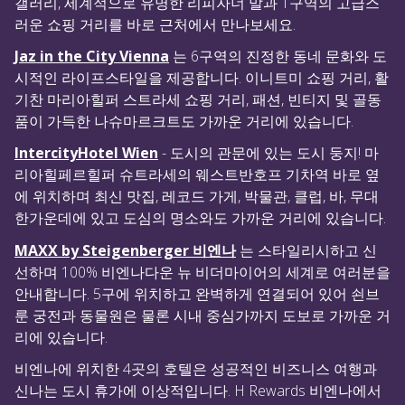
갤러리, 세계적으로 유명한 리피자너 말과 1구역의 고급스
러운 쇼핑 거리를 바로 근처에서 만나보세요.
Jaz in the City Vienna
는 6구역의 진정한 동네 문화와 도
시적인 라이프스타일을 제공합니다. 이니트미 쇼핑 거리, 활
기찬 마리아힐퍼 스트라세 쇼핑 거리, 패션, 빈티지 및 골동
품이 가득한 나슈마르크트도 가까운 거리에 있습니다.
IntercityHotel Wien
- 도시의 관문에 있는 도시 둥지! 마
리아힐페르힐퍼 슈트라세의 웨스트반호프 기차역 바로 옆
에 위치하며 최신 맛집, 레코드 가게, 박물관, 클럽, 바, 무대
한가운데에 있고 도심의 명소와도 가까운 거리에 있습니다.
MAXX by Steigenberger 비엔나
는 스타일리시하고 신
선하며 100% 비엔나다운 뉴 비더마이어의 세계로 여러분을
안내합니다. 5구에 위치하고 완벽하게 연결되어 있어 쇤브
룬 궁전과 동물원은 물론 시내 중심가까지 도보로 가까운 거
리에 있습니다.
비엔나에 위치한 4곳의 호텔은 성공적인 비즈니스 여행과
신나는 도시 휴가에 이상적입니다. H Rewards 비엔나에서