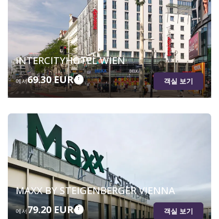
INTERCITYHOTEL WIEN
69.30 EUR
객실 보기
에서
MAXX BY STEIGENBERGER VIENNA
79.20 EUR
객실 보기
에서