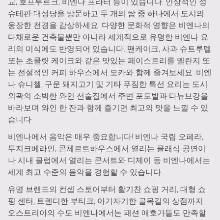
교, 호프부르크, 비엔나 프라터 등이 있습니다. 인상적인 성
슈테판 대성당을 방문하고 두 개의 탑 중 하나에서 도시의
웅장한 전경을 감상하세요. 다양한 문화적 영향은 비엔나의
다채로운 건축물뿐만 아니라 세계적으로 유명한 비엔나 요
리의 미식에도 반영되어 있습니다. 팬케이크, 사과 슈트루델
또는 초콜릿 케이크와 같은 맛있는 페이스트리를 멜란지 또
는 전설적인 커피 하우스에서 모카와 함께 즐겨보세요. 비엔
나 슈니첼, 구운 돼지고기 및 기타 푸짐한 특선 요리는 도시
외곽의 소박한 와인 선술집에서 주변 포도밭과 다뉴브강을
바라보며 와인 한 잔과 함께 즐기면 최고의 맛을 느낄 수 있
습니다.
비엔나에서 음악은 매우 중요합니다! 비엔나 국립 오페라,
무지크베라인, 콘체르트하우스에서 열리는 클래식 공연이
나 시내 클럽에서 열리는 콘서트와 디제이 등 비엔나에서는
세계 최고 수준의 음악을 경험할 수 있습니다.
유명 브랜드의 컨셉 스토어부터 활기찬 쇼핑 거리, 대형 쇼
핑 센터, 트렌디한 부티크, 아기자기한 골목길의 상점까지
오스트리아의 수도 비엔나에서는 패션 애호가들도 만족할