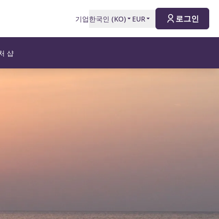
로그인
기업
한국인
(
KO
)
EUR
처 샵