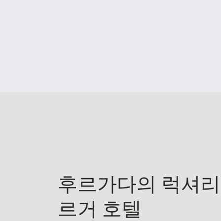
후르가다의 럭셔리
르거 호텔