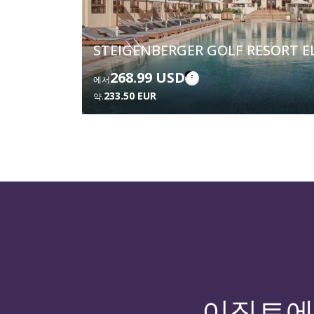
STEIGENBERGER GOLF RESORT 
268.99 USD
에서
233.50 EUR
약.
이집트에