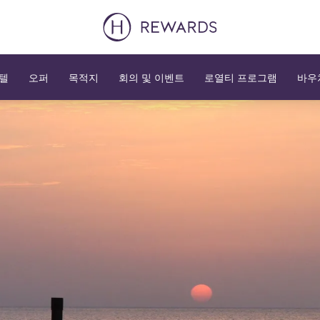
텔
오퍼
목적지
회의 및 이벤트
로열티 프로그램
바우