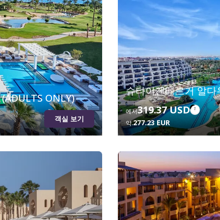
슈타이겐베르거 알다우
 (ADULTS ONLY)
319.37 USD
에서
객실 보기
277.23 EUR
약.