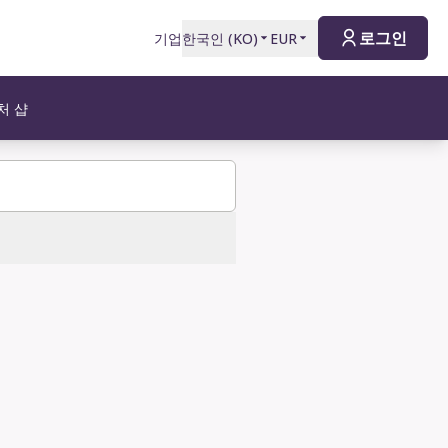
로그인
기업
한국인
(
KO
)
EUR
처 샵