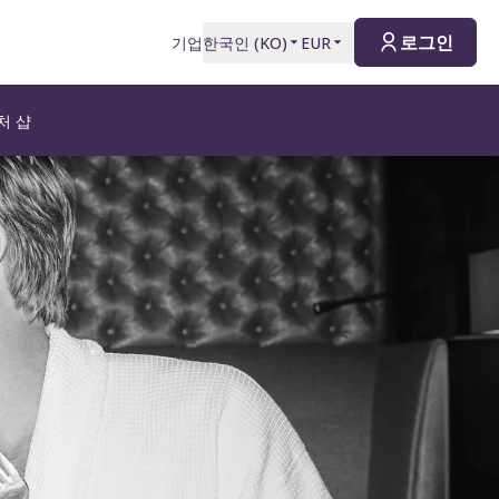
로그인
기업
한국인
(
KO
)
EUR
처 샵