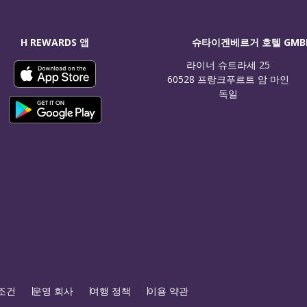
H REWARDS 앱
슈타이겐베르거 호텔 GMB
라이너 슈트라세 25

60528 프랑크푸르트 암 마인

독일
 조건
운영 회사
여행 정책
이용 약관