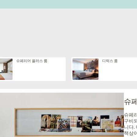
슈페리어 플러스 룸
디럭스 룸
슈페
슈페리
구비되
니다.
책상이