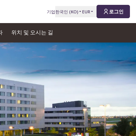
로그인
기업
한국인
(
KO
)
EUR
파
위치 및 오시는 길