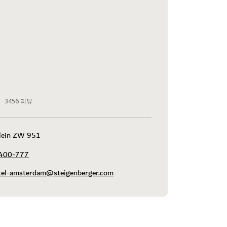
3456
리뷰
plein ZW 951
5400-777
otel-amsterdam@steigenberger.com