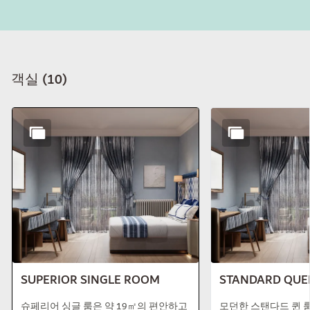
객실
(
10
)
슬라이드 1 의 10
SUPERIOR SINGLE ROOM
STANDARD QUE
슈페리어 싱글 룸은 약 19㎡의 편안하고
모던한 스탠다드 퀸 룸
스타일리시한 분위기를 제공합니다. 위
된 디자인과 편안함을
치에 따라 도시 또는 호수 전망을 제공합
다. 160cm 너비의 
니다(추가 요금이 부과됨). 현대적인 디
안한 수면을 즐길 수 
자인으로 쾌적한 분위기를 보장합니다.
가구와 세심한 객실 
일부 슈페리어 싱글룸은 경사진 천장이
을 위한 기분 좋은 