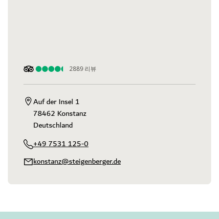
2889
리뷰
Auf der Insel 1

78462 Konstanz

Deutschland
+49 7531 125-0
konstanz@steigenberger.de
슈타이겐베르거 인젤호