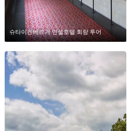
슈타이겐베르거 인셀호텔 회랑 투어