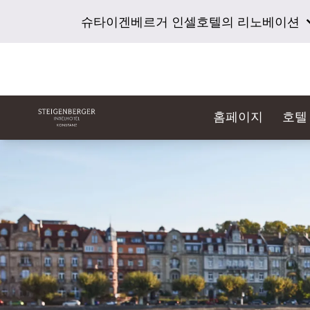
슈타이겐베르거 인셀호텔의 리노베이션
홈페이지
호텔
슬라이드 1 의 1