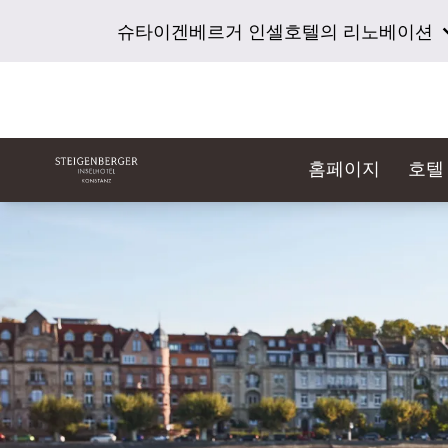
슈타이겐베르거 인셀호텔의 리노베이션
홈페이지
호텔
슬라이드 1 의 1