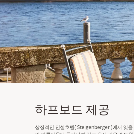
하프보드 제공
하프보드 제공
조식 포함 숙박
매일 하프보드(3코스 메뉴)
상징적인 인셀호텔( Steigenberger )에서 