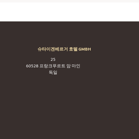
슈타이겐베르거 호텔 GMBH
25
60528 프랑크푸르트 암 마인
독일