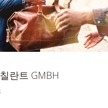
met Deutsch
칠란트 GMBH
o. OHG
요