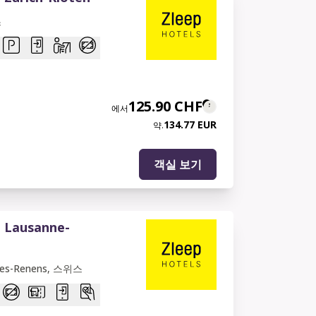
스
125.90 CHF
에서
134.77 EUR
약.
객실 보기
l Lausanne-
res-Renens, 스위스