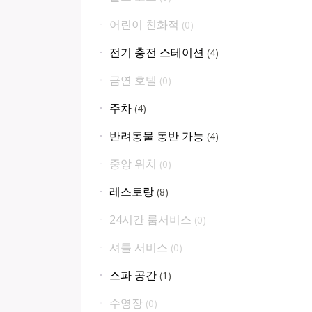
어린이 친화적
(
0
)
전기 충전 스테이션
(
4
)
금연 호텔
(
0
)
주차
(
4
)
반려동물 동반 가능
(
4
)
중앙 위치
(
0
)
레스토랑
(
8
)
24시간 룸서비스
(
0
)
셔틀 서비스
(
0
)
스파 공간
(
1
)
수영장
(
0
)