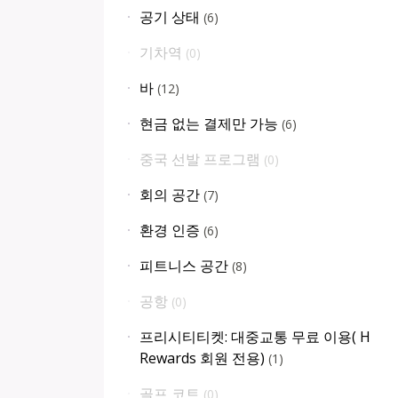
공기 상태
(
6
)
기차역
(
0
)
바
(
12
)
현금 없는 결제만 가능
(
6
)
중국 선발 프로그램
(
0
)
회의 공간
(
7
)
환경 인증
(
6
)
피트니스 공간
(
8
)
공항
(
0
)
프리시티티켓: 대중교통 무료 이용( H
Rewards 회원 전용)
(
1
)
골프 코트
(
0
)