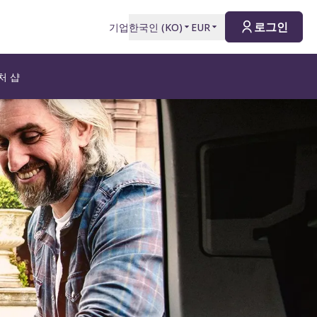
로그인
기업
한국인
(
KO
)
EUR
처 샵