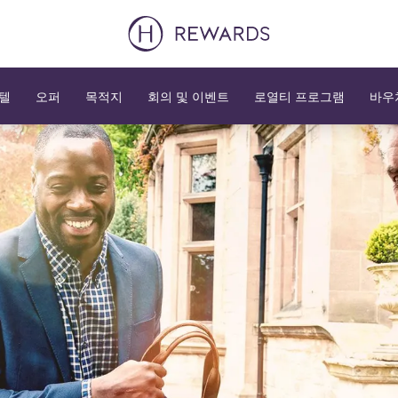
텔
오퍼
목적지
회의 및 이벤트
로열티 프로그램
바우