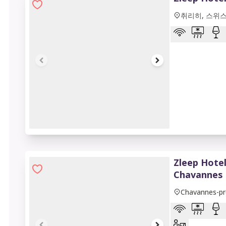
취리히, 스위
1 of 6
Zleep Hote
Chavannes
Chavannes-p