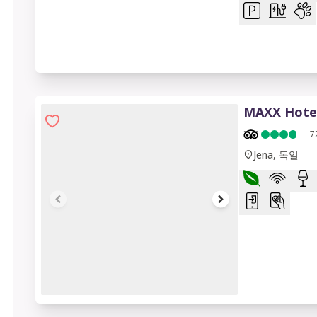
MAXX Hotel
7
Jena, 독일
1 of 10