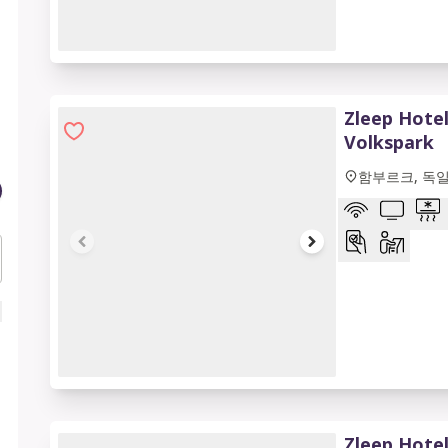
1 of 10
Zleep Hote
Volkspark
함부르크, 독
1 of 6
Zleep Hotel