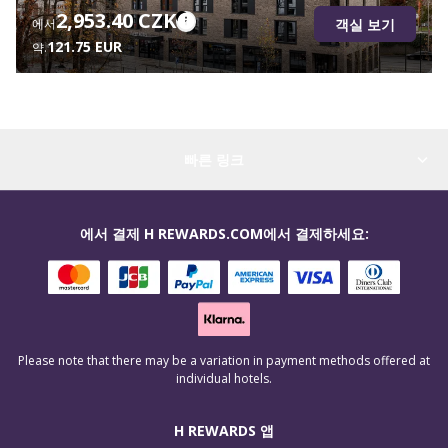
2,953.40 CZK
객실 보기
에서
121.75 EUR
약.
빠른 링크
에서 결제 H REWARDS.COM에서 결제하세요:
Please note that there may be a variation in payment methods offered at
individual hotels.
H REWARDS 앱