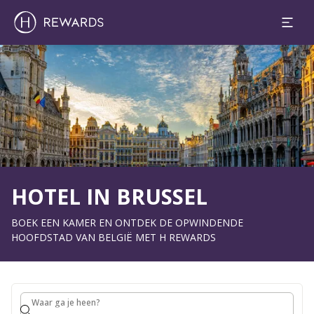
1 Kamer(s) ⋅ 1 Volwassen
Dia 1 van 1
HOTEL IN BRUSSEL
BOEK EEN KAMER EN ONTDEK DE OPWINDENDE
HOOFDSTAD VAN BELGIË MET H REWARDS
Waar ga je heen?
Waar ga je heen?