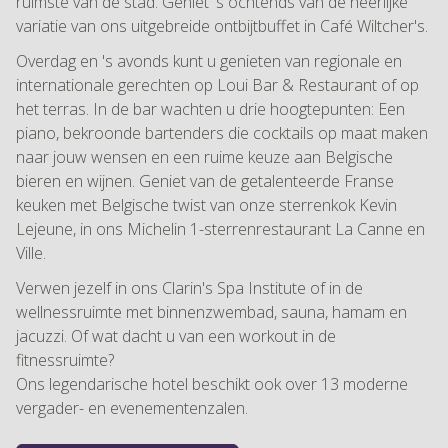
ruimste van de stad. Geniet 's ochtends van de heerlijke
variatie van ons uitgebreide ontbijtbuffet in Café Wiltcher's.
Overdag en 's avonds kunt u genieten van regionale en
internationale gerechten op Loui Bar & Restaurant of op
het terras. In de bar wachten u drie hoogtepunten: Een
piano, bekroonde bartenders die cocktails op maat maken
naar jouw wensen en een ruime keuze aan Belgische
bieren en wijnen. Geniet van de getalenteerde Franse
keuken met Belgische twist van onze sterrenkok Kevin
Lejeune, in ons Michelin 1-sterrenrestaurant La Canne en
Ville.
Verwen jezelf in ons Clarin's Spa Institute of in de
wellnessruimte met binnenzwembad, sauna, hamam en
jacuzzi. Of wat dacht u van een workout in de
fitnessruimte?
Ons legendarische hotel beschikt ook over 13 moderne
vergader- en evenementenzalen.