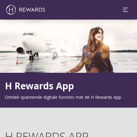
Dia 1 van 1
H Rewards App
Ontdek spannende digitale functies met de H Rewards App.
H REWARDS APP