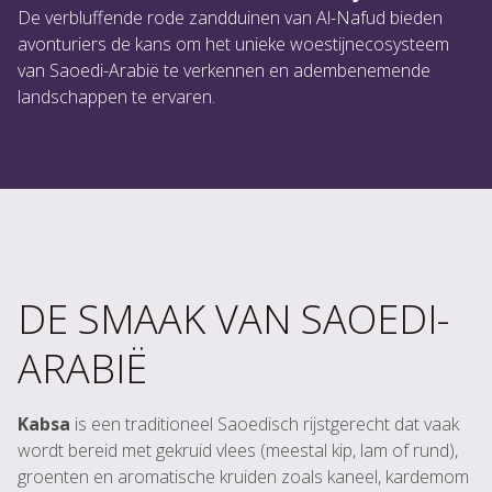
De verbluffende rode zandduinen van Al-Nafud bieden
avonturiers de kans om het unieke woestijnecosysteem
van Saoedi-Arabië te verkennen en adembenemende
landschappen te ervaren.
DE SMAAK VAN SAOEDI-
ARABIË
Kabsa
is een traditioneel Saoedisch rijstgerecht dat vaak
wordt bereid met gekruid vlees (meestal kip, lam of rund),
groenten en aromatische kruiden zoals kaneel, kardemom