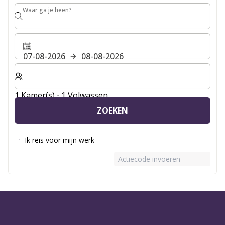
Waar ga je heen?
Waar ga je heen?
07-08-2026
08-08-2026
Selecteer het aantal kamers en gasten voor je verblijf
1 Kamer(s) ⋅ 1 Volwassen
ZOEKEN
Ik reis voor mijn werk
Actiecode invoeren