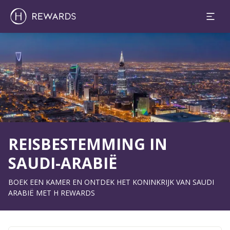
1 Kamer(s) ⋅ 1 Volwassen
Dia 1 van 1
REISBESTEMMING IN
SAUDI-ARABIË
BOEK EEN KAMER EN ONTDEK HET KONINKRIJK VAN SAUDI
ARABIË MET H REWARDS