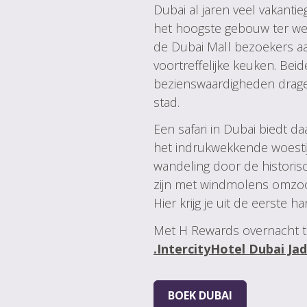
Dubai al jaren veel vakanti
het hoogste gebouw ter werel
de Dubai Mall bezoekers aa
voortreffelijke keuken. Be
bezienswaardigheden dragen
stad.
Een safari in Dubai biedt d
het indrukwekkende woesti
wandeling door de historisc
zijn met windmolens omzo
Hier krijg je uit de eerste ha
Met H Rewards overnacht te
.IntercityHotel Dubai Ja
BOEK DUBAI