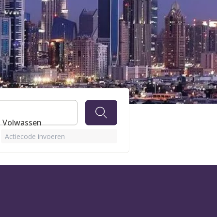
 DE
 1 Volwassen
Actiecode invoeren