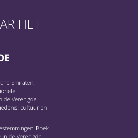
AAR HET
DE
sche Emiraten,
tionele
an de Verenigde
iedenis, cultuur en
 bestemmingen. Boek
 in de Verenigde