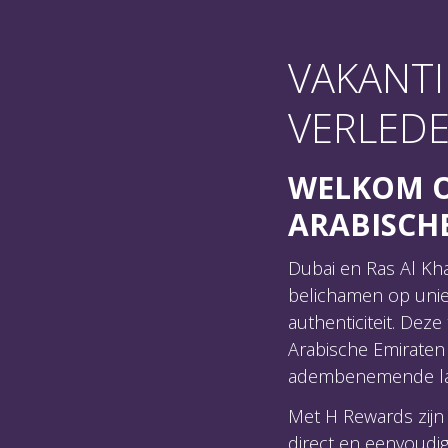
VAKANTI
BOEK EEN KAMER EN ONTDEK DUBAI & RAS
VERLED
WELKOM O
ARABISCH
Dubai en Ras Al Kh
belichamen op uniek
authenticiteit. Deze
Arabische Emiraten 
adembenemende la
Met H Rewards zijn
direct en eenvoudi