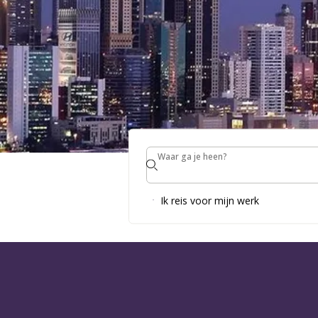
Waar ga je heen?
Waar ga je heen?
REISBESTE
Ik reis voor mijn werk
VERENIGD
EMIRATEN