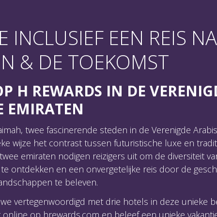
E INCLUSIEF EEN REIS N
 AL KHAIMAH MET H REWARDS
EN & DE TOEKOMST
P H REWARDS IN DE VERENIG
E EMIRATEN
aimah, twee fascinerende steden in de Verenigde Arabi
e wijze het contrast tussen futuristische luxe en tradi
 twee emiraten nodigen reizigers uit om de diversiteit v
te ontdekken en een onvergetelijke reis door de gesch
ndschappen te beleven.
 we vertegenwoordigd met drie hotels in deze unieke
g online op hrewards.com en beleef een unieke vakantie