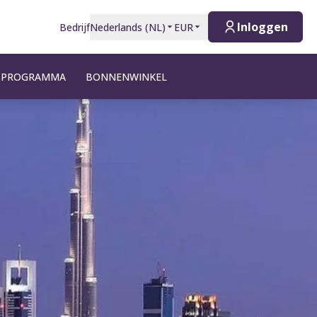
Inloggen
Bedrijf
Nederlands
(
NL
)
EUR
TSPROGRAMMA
BONNENWINKEL