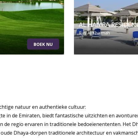
AL HAMRA RESIDEN
Ras Al Khaimah
BOEK NU
htige natuur en authentieke cultuur:
te in de Emiraten, biedt fantastische uitzichten en avontur
n de regio ervaren in traditionele bedoeïenententen. Het Dha
 de oude Dhaya-dorpen traditionele architectuur en vakmansch