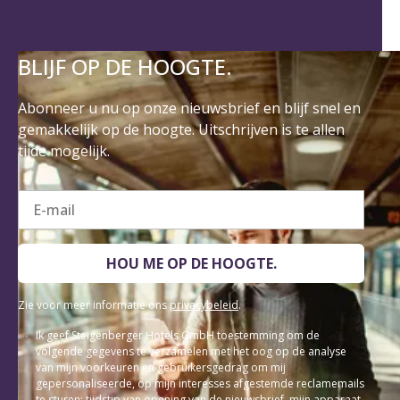
BLIJF OP DE HOOGTE.
Abonneer u nu op onze nieuwsbrief en blijf snel en
gemakkelijk op de hoogte. Uitschrijven is te allen
tijde mogelijk.
E-mail
HOU ME OP DE HOOGTE.
Zie voor meer informatie ons
privacybeleid
.
Ik geef Steigenberger Hotels GmbH toestemming om de
volgende gegevens te verzamelen met het oog op de analyse
van mijn voorkeuren en gebruikersgedrag om mij
gepersonaliseerde, op mijn interesses afgestemde reclamemails
te sturen: tijdstip van opening van de nieuwsbrief, mijn apparaat