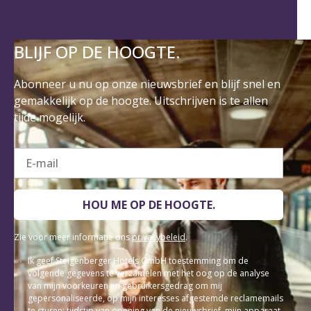
BLIJF OP DE HOOGTE.
Abonneer u nu op onze nieuwsbrief en blijf snel en
gemakkelijk op de hoogte. Uitschrijven is te allen
tijde mogelijk.
E-mail
HOU ME OP DE HOOGTE.
Zie voor meer informatie ons
privacybeleid
.
Ik geef Steigenberger Hotels GmbH toestemming om de
volgende gegevens te verzamelen met het oog op de analyse
van mijn voorkeuren en gebruikersgedrag om mij
gepersonaliseerde, op mijn interesses afgestemde reclamemails
te sturen: tijdstip van opening van de nieuwsbrief, mijn apparaat