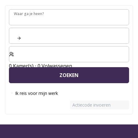
Waar ga je heen?
Waar ga je heen?
Selecteer het aantal kamers en gasten voor je verblijf
0 Kamer(s) ⋅ 0 Volwassenen
ZOEKEN
Ik reis voor mijn werk
Actiecode invoeren