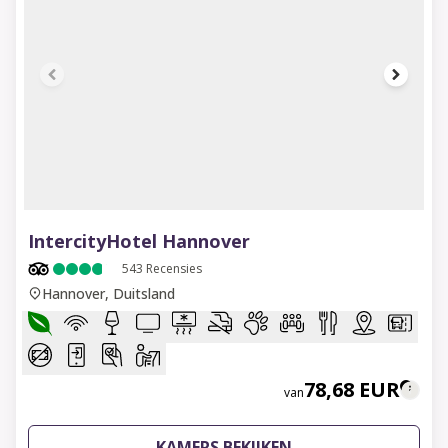
1 of 8
IntercityHotel Hannover
543
Recensies
Hannover, Duitsland
78,68 EUR
van
KAMERS BEKIJKEN