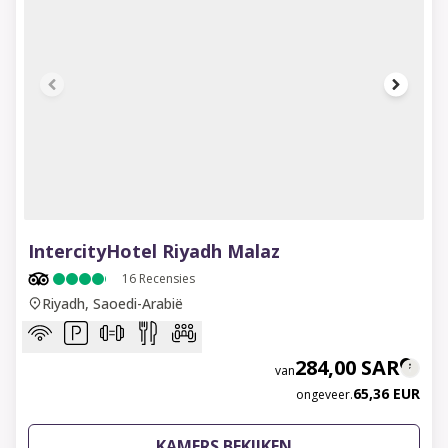
1 of 6
IntercityHotel Riyadh Malaz
16
Recensies
Riyadh, Saoedi-Arabië
284,00 SAR
van
65,36 EUR
ongeveer.
KAMERS BEKIJKEN