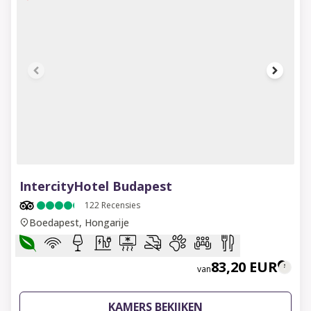
1 of 7
IntercityHotel Budapest
122
Recensies
Boedapest, Hongarije
83,20 EUR
van
KAMERS BEKIJKEN