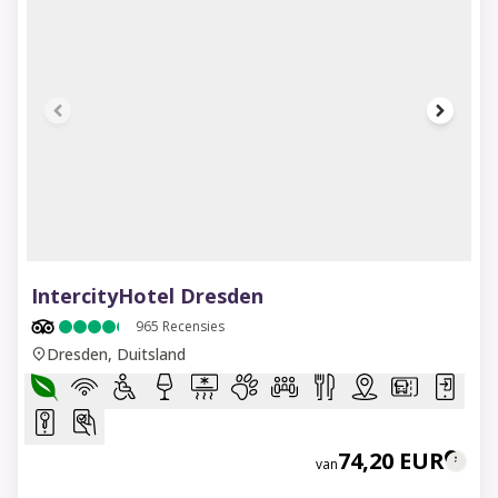
1 of 10
IntercityHotel Dresden
965
Recensies
Dresden, Duitsland
74,20 EUR
van