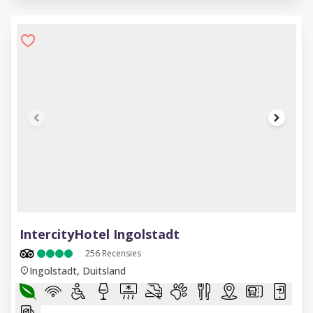
1 of 6
IntercityHotel Ingolstadt
256
Recensies
Ingolstadt, Duitsland