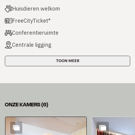
Huisdieren welkom
FreeCityTicket*
Conferentieruimte
Centrale ligging
TOON MEER
ONZE KAMERS
(
6
)
Dia 1 van 6