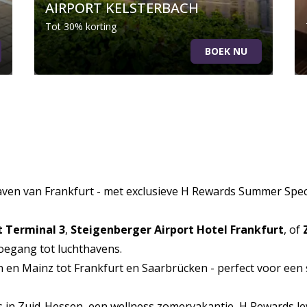
AIRPORT KELSTERBACH
Tot 30% korting
BOEK NU
thaven van Frankfurt - met exclusieve H Rewards Summer Spe
t Terminal 3
,
Steigenberger Airport Hotel Frankfurt
, of
toegang tot luchthavens.
en Mainz tot Frankfurt en Saarbrücken - perfect voor een s
s in Zuid-Hessen, een wellness zomervakantie, H Rewards le