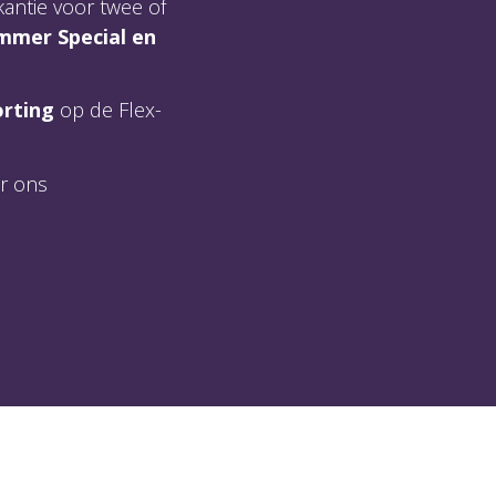
kantie voor twee of
mmer Special en
orting
op de Flex-
or ons