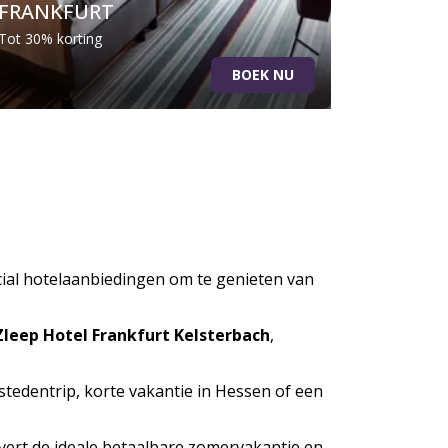
FRANKFURT
Tot 30% korting
BOEK NU
cial hotelaanbiedingen om te genieten van
Zleep Hotel Frankfurt Kelsterbach
,
tedentrip, korte vakantie in Hessen of een
vert de ideale betaalbare zomervakantie en