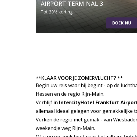
AIRPORT TERMINAL 3
Tot 30% korting
BOEK NU
**KLAAR VOOR JE ZOMERVLUCHT? **
Begin uw reis waar hij begint - op de luch
Hessen en de regio Rijn-Main.
Verblijf in
IntercityHotel Frankfurt Airpor
allemaal ideaal gelegen voor gemakkelijke 
Verken de regio met gemak - van Wiesbaden 
weekendje weg Rijn-Main.
Of u nu op zoek bent naar betaalbare hotel