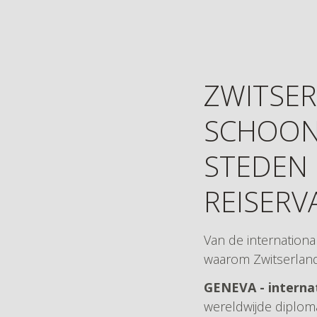
ZWITSER
SCHOON
STEDEN 
REISERV
Van de international
waarom Zwitserland 
GENEVA - internat
wereldwijde diploma