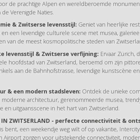
oor de prachtige Alpen en wereldberoemde monumente
n de Verenigde Naties.
mie & Zwitserse levensstijl:
Geniet van heerlijke res
ks en een levendige culturele scene met musea, galeri
een van de meest kosmopolitische steden van Zwitserla
e levensstijl & Zwitserse verfijning:
Ervaar Zürich, 
rele hoofdstad van Zwitserland, beroemd om zijn pitto
inkels aan de Bahnhofstrasse, levendige kunstscène en
tuur & een modern stadsleven:
Ontdek de unieke comb
, moderne architectuur, gerenommeerde musea, trendy
e en uitgaansscene in het hart van Zwitserland.
N ZWITSERLAND - perfecte connectiviteit & ontsp
s bent, een weekendje weg wilt of op vakantie, Interci
ch Airport zorgen voor uitstekende connectiviteit, mod