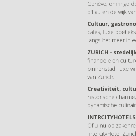
Genève, omringd d
d'Eau en de wijk va
Cultuur, gastrono
cafés, luxe boetie
langs het meer in 
ZURICH - stedelijk
financiële en cultu
binnenstad, luxe w
van Zürich.
Creativiteit, cul
historische charme
dynamische culinair
INTRCITYHOTELS I
Of u nu op zakenrei
IntercityHotel Zuri