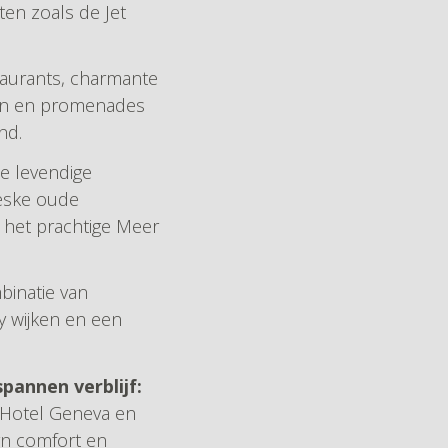
n zoals de Jet
taurants, charmante
eën en promenades
nd.
de levendige
reske oude
 het prachtige Meer
inatie van
 wijken en een
annen verblijf:
tyHotel Geneva en
ern comfort en