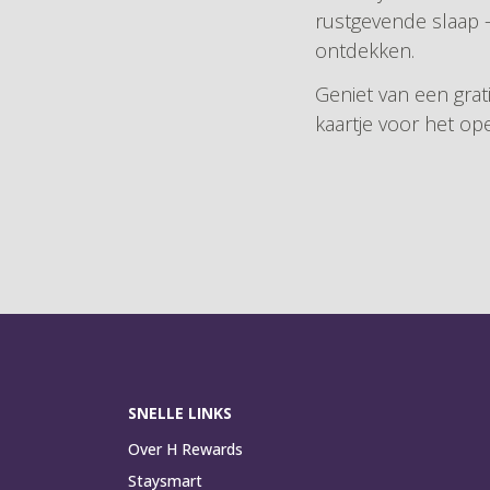
rustgevende slaap 
ontdekken.
Geniet van een grat
kaartje voor het op
SNELLE LINKS
Over H Rewards
Staysmart