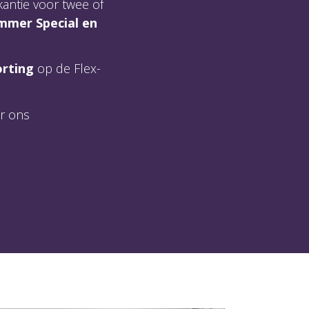
kantie voor twee of
mmer Special en
orting
op de Flex-
or ons