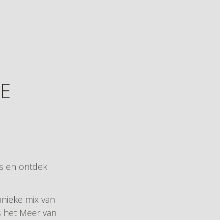
E
is en ontdek
nieke mix van
s het Meer van