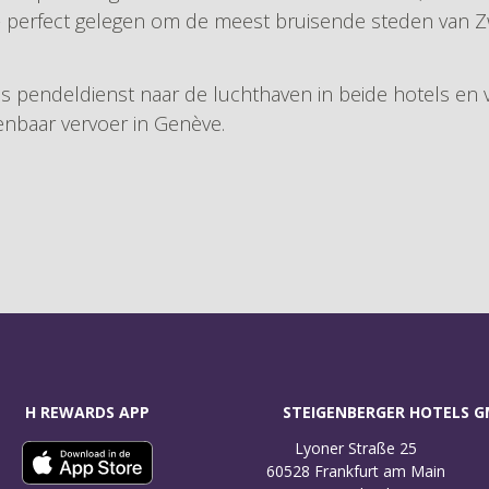
- perfect gelegen om de meest bruisende steden van Z
is pendeldienst naar de luchthaven in beide hotels en 
enbaar vervoer in Genève.
H REWARDS APP
STEIGENBERGER HOTELS 
Lyoner Straße 25

60528 Frankfurt am Main
