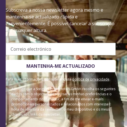
Subscreva a nossa newsletter agora mesmo e
mantenha-se actualizado rápida e
convenientemente. É possível cancelar a subscrição
em qualquer altura.
Correio electrónico
MANTENHA-ME ACTUALIZADO
Para mais informações, consulte a nossa
política de privacidade
.
Autorizo que a Steigenberger Hotels GmbH recolha os seguintes
dados com o objectivo de analisar as minhas preferências e o
comportamento do utilizador, a fim de me enviar e-mails
promocionais personalizados e relacionados com interesses:
hora de abertura da newsletter, o meu dispositivo e os meus
cliques nos links da newsletter.