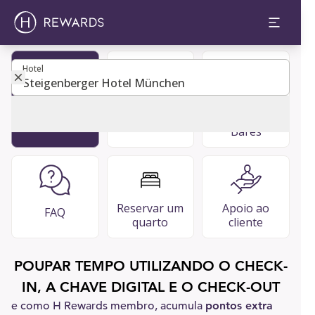
Hotel
Hotel
Tornar-se
Diretório de
Restaurantes
membro
convidados
e bares &
Bares
Reservar um
Apoio ao
FAQ
quarto
cliente
POUPAR TEMPO UTILIZANDO O CHECK-
IN, A CHAVE DIGITAL E O CHECK-OUT
e como H Rewards membro, acumula
pontos extra