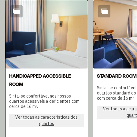
Diapositivo 1 de 8
HANDICAPPED ACCESSIBLE
STANDARD ROOM
ROOM
Sinta-se confortável
quartos standard do 
Sinta-se confortável nos nossos
com cerca de 16 m².
quartos acessíveis a deficientes com
cerca de 16 m².
Ver todas as cara
quar
Ver todas as características dos
quartos