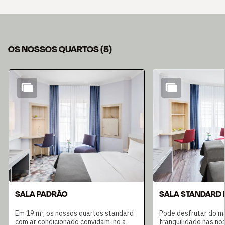
OS NOSSOS QUARTOS
(
5
)
Diapositivo 1 de 5
SALA PADRÃO
SALA STANDARD 
Em 19 m², os nossos quartos standard
Pode desfrutar do ma
com ar condicionado convidam-no a
tranquilidade nas no