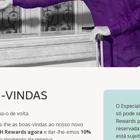
VINDAS
S-VINDAS
rds membros
O Especial
a-o de volta.
só pode s
Rewards p
s-lhe as boas-vindas ao nosso novo
reservada
H Rewards agora
e dar-lhe-emos
10%
está sujei
o momento da reserva.