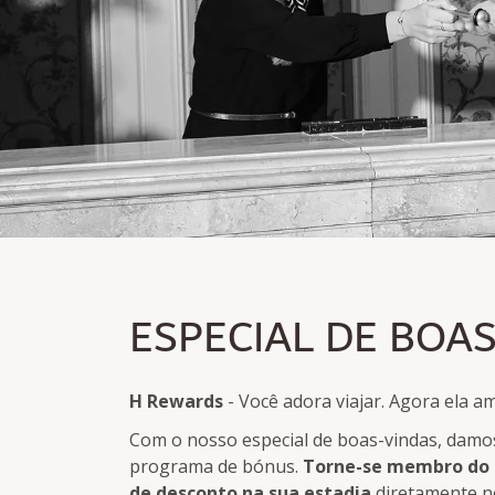
ESPECIAL DE BOAS-
ESPECIAL DE BOA
10% de desconto
Única e diretamente disponível para novos H Rewa
H Rewards
- Você adora viajar. Agora ela am
Com o nosso especial de boas-vindas, damo
programa de bónus.
Torne-se membro do 
de desconto na sua estadia
diretamente n