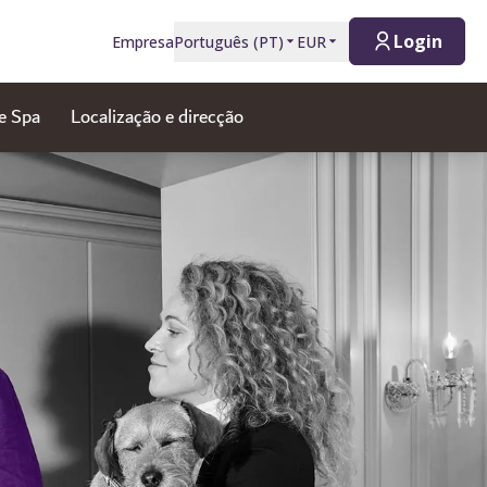
Login
Empresa
Português
(
PT
)
EUR
e Spa
Localização e direcção